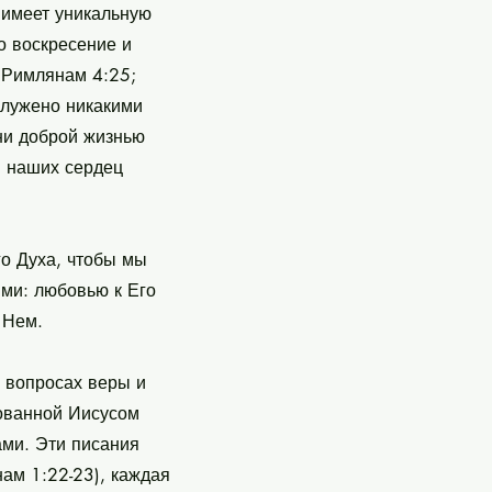
н имеет уникальную
о воскресение и
(Римлянам 4:25;
служено никакими
ни доброй жизнью
м наших сердец
го Духа, чтобы мы
ями: любовью к Его
 Нем.
 вопросах веры и
ованной Иисусом
ами. Эти писания
ам 1:22-23), каждая