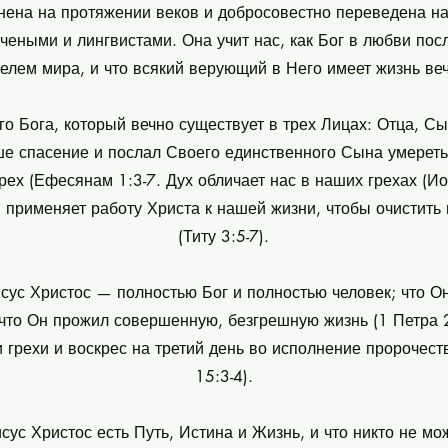
нена на протяжении веков и добросовестно переведена на
еными и лингвистами. Она учит нас, как Бог в любви пос
елем мира, и что всякий верующий в Него имеет жизнь ве
о Бога, который вечно существует в трех Лицах: Отца, Сы
е спасение и послал Своего единственного Сына умереть
рех (Ефесянам 1:3-7. Дух обличает нас в наших грехах (Ио
 применяет работу Христа к нашей жизни, чтобы очистить 
(Титу 3:5-7).
сус Христос — полностью Бог и полностью человек; что О
 что Он прожил совершенную, безгрешную жизнь (1 Петра 2
и грехи и воскрес на третий день во исполнение пророчес
15:3-4).
сус Христос есть Путь, Истина и Жизнь, и что никто не мож