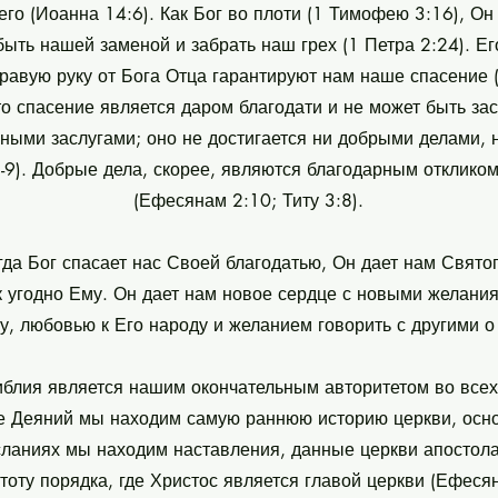
его (Иоанна 14:6). Как Бог во плоти (1 Тимофею 3:16), О
ыть нашей заменой и забрать наш грех (1 Петра 2:24). Ег
равую руку от Бога Отца гарантируют нам наше спасение 
то спасение является даром благодати и не может быть за
ными заслугами; оно не достигается ни добрыми делами, 
-9). Добрые дела, скорее, являются благодарным отклико
(Ефесянам 2:10; Титу 3:8).
гда Бог спасает нас Своей благодатью, Он дает нам Свято
ак угодно Ему. Он дает нам новое сердце с новыми желани
у, любовью к Его народу и желанием говорить с другими о
иблия является нашим окончательным авторитетом во всех
ге Деяний мы находим самую раннюю историю церкви, осн
сланиях мы находим наставления, данные церкви апостол
оту порядка, где Христос является главой церкви (Ефесян