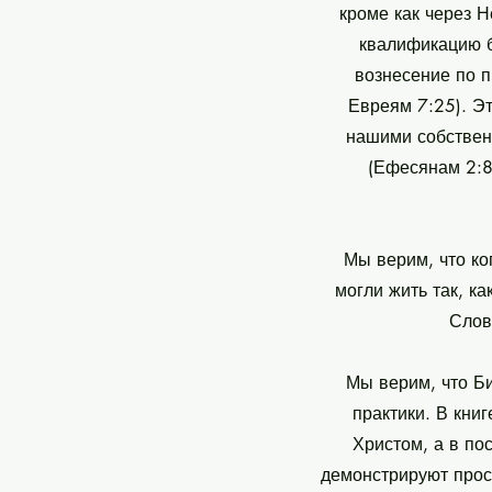
кроме как через Н
квалификацию б
вознесение по п
Евреям 7:25). Э
нашими собствен
(Ефесянам 2:8
Мы верим, что ко
могли жить так, к
Слов
Мы верим, что Б
практики. В кни
Христом, а в по
демонстрируют прост