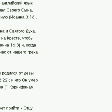
 английский язык
лал Своего Сына,
чную (Иоанна 3:16).
на и Святого Духа.
 на Кресте, чтобы
анна 16:8) и, когда
нас от нашего греха
н родился от девы
:22); и что Он умер
тва (1 Коринфянам
ет прийти к Отцу,