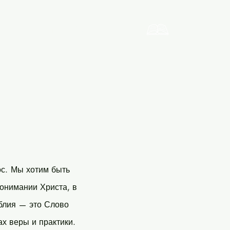
Молодость
More
с.
Мы хотим быть
понимании Христа, в
блия — это Слово
ах веры и практики.