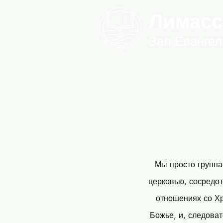
Лимасс
Зал Евангел
Мы просто группа
церковью, сосредот
отношениях со Хр
Божье, и, следоват