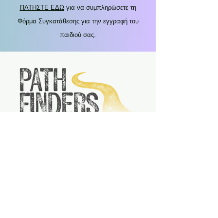
ΠΑΤΗΣΤΕ ΕΔΩ
για να συμπληρώσετε τη
Φόρμα Συγκατάθεσης για την εγγραφή του
παιδιού σας.
Παιχνίδια - Συζήτηση για τη Βίβλο - Σνακ
ΔΩΡΕΑΝ
Κάθε Παρασκευή (μόνο για την περίοδο του
εξαμήνου)
6:00 μ.μ. έως 7:30 μ.μ.
Ηλικία 11+
Δείτε
το "Τι παίζει"
για συγκεκριμένες